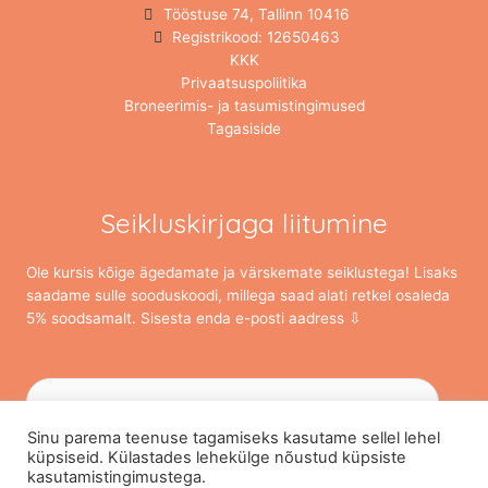
Tööstuse 74, Tallinn 10416
Registrikood: 12650463
KKK
Privaatsuspoliitika
Broneerimis- ja tasumistingimused
Tagasiside
Seikluskirjaga liitumine
Ole kursis kõige ägedamate ja värskemate seiklustega! Lisaks
saadame sulle sooduskoodi, millega saad alati retkel osaleda
5% soodsamalt. Sisesta enda e-posti aadress ⇩
Sinu parema teenuse tagamiseks kasutame sellel lehel
küpsiseid. Külastades lehekülge nõustud küpsiste
kasutamistingimustega.