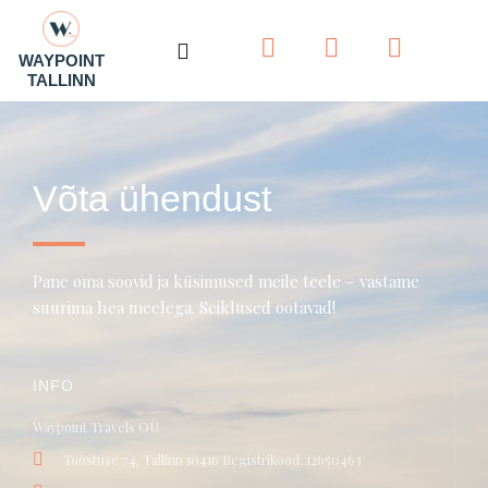
F
I
T
WAYPOINT
a
n
r
TALLINN
c
s
i
e
t
p
b
a
a
o
g
d
Võta ühendust
o
r
v
k
a
i
-
m
s
f
o
Pane oma soovid ja küsimused meile teele – vastame
r
suurima hea meelega. Seiklused ootavad!
INFO
Waypoint Travels OÜ
Tööstuse 74, Tallinn 10416 Registrikood: 12650463