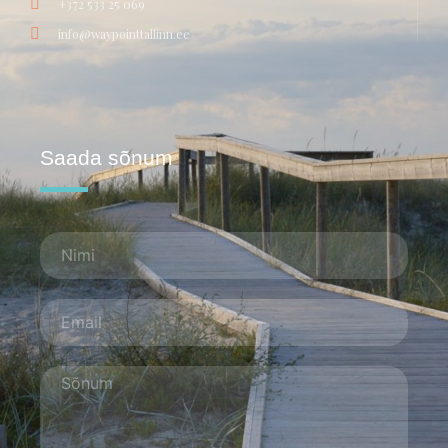
+372 533 25 069
info@waypointtallinn.ee
Saada sõnum