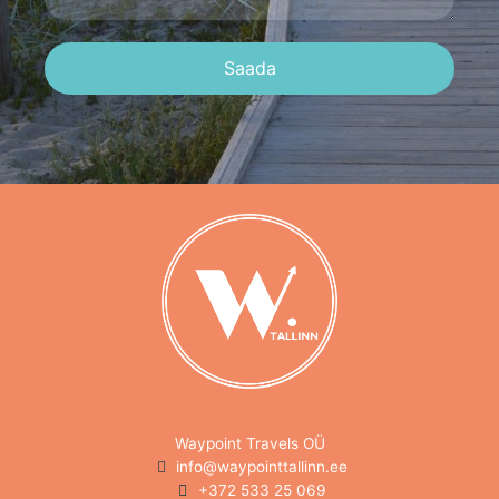
Saada
Waypoint Travels OÜ
info@waypointtallinn.ee
+372 533 25 069