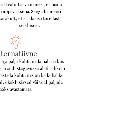
aid teatud arvu inimesi, et hoida
ruppi väiksena. Seega broneeri
varakult, et saada osa toredast
seiklusest.
lternatiivne
väga palju kohti, mida näha ja kus
a arendustegevusse alati rohkem
avastada kohti, mis on ka kohalike
d, eksklusiivsed või veel paljude
jaoks avastamata.