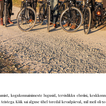
t, kogukonnainimeste lugusid, tervislikku eluviisi, keskkonna 
teistega. Kõik sai alguse ühel toredal kevadpäeval, mil meil oli 50