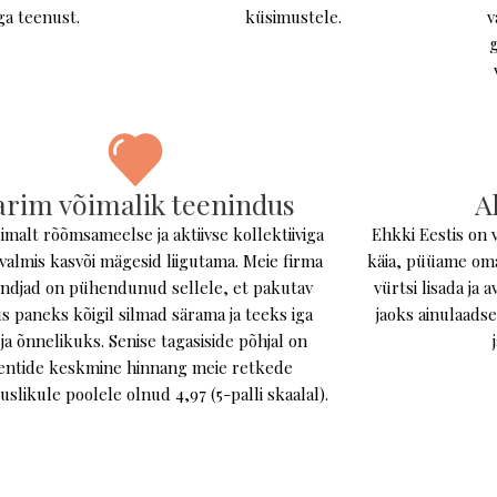
ga teenust.
küsimustele.
v
g
arim võimalik teenindus
A
malt rõõmsameelse ja aktiivse kollektiiviga
Ehkki Eestis on 
valmis kasvõi mägesid liigutama. Meie firma
käia, püüame om
undjad on pühendunud sellele, et pakutav
vürtsi lisada ja 
s paneks kõigil silmad särama ja teeks iga
jaoks ainulaadse
ja õnnelikuks. Senise tagasiside põhjal on
ientide keskmine hinnang meie retkede
uslikule poolele olnud 4,97 (5-palli skaalal).