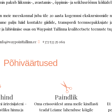
mis pakub liikumis-, avastamis-, õppimis- ja seiklusrõõmu kõikidele
on meie meeskonnal juba üle 20 aasta kogemusi ekskursioonide n
me palju häid kontakte giidide, transpordi teenusepakkujate ja
läbiviimise osas on Waypoint Tallinna kvaliteetsete teenuste tu
info@waypointtallinn.ee
+372 533 25 069
Põhiväärtused
 hind
Paindlik
i ärireisijateni –
Oma erisoovidest anna meile kindlasti
Et
tliku hinna ja
teada! Leiame lahenduse kõigile
pe