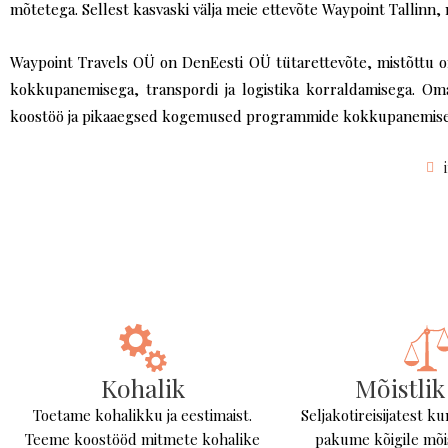
mõtetega.
Sellest kasvaski välja meie ettevõte Waypoint Tallinn, 
Waypoint Travels OÜ on DenEesti OÜ tütarettevõte, mistõttu 
kokkupanemisega, transpordi ja logistika korraldamisega. Oma
koostöö ja pikaaegsed kogemused programmide kokkupanemise ja 
Kohalik
Mõistlik
Toetame kohalikku ja eestimaist.
Seljakotireisijatest kun
Teeme koostööd mitmete kohalike
pakume kõigile mõis