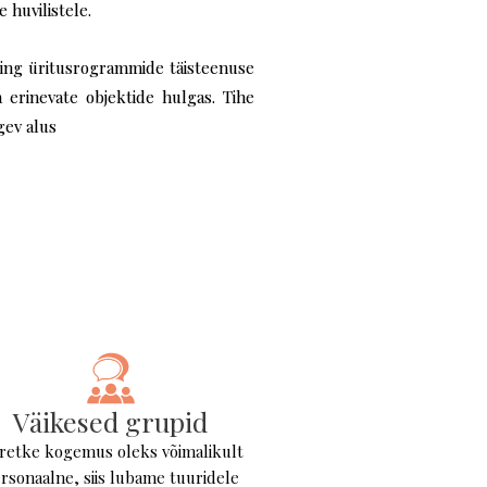
 huvilistele.
ing üritusrogrammide täisteenuse
 erinevate objektide hulgas. Tihe
gev alus
Väikesed grupid
 retke kogemus oleks võimalikult
rsonaalne, siis lubame tuuridele