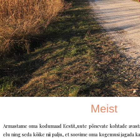
Meist
Armastame oma kodumaad Eestit,uute põnevate kohtade avastamis
elu ning seda kõike nii palju, et soovime oma kogemusi jagada ka 