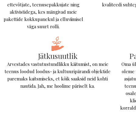
ettevõtjate, teenusepakkujate ning
kvaliteedi suhte
aktivistidega, kes mängivad meie
pakettide kokkupanekul ja elluviimisel
väga suurt rolli.
Jätkusuutlik
P
Arvestades vastutustundlikku käitumist, on meie
Oma üli
teenus loodud loodus- ja kultuuripärandi objektide
oleme 
paremaks kaitsmiseks, et kõik saaksid neid kohti
asjat
nautida. Jah, me hoolime päriselt ka.
teenu
osale
kl
korrald